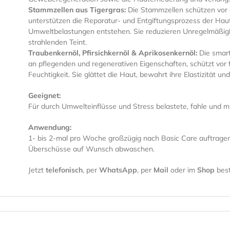
Stammzellen aus Tigergras:
Die Stammzellen schützen vor 
unterstützen die Reparatur- und Entgiftungsprozess der Ha
Umweltbelastungen entstehen. Sie reduzieren Unregelmäßigk
strahlenden Teint.
Traubenkernöl, Pfirsichkernöl & Aprikosenkernöl:
Die smart
an pflegenden und regenerativen Eigenschaften, schützt vor 
Feuchtigkeit. Sie glättet die Haut, bewahrt ihre Elastizität u
Geeignet:
Für durch Umwelteinflüsse und Stress belastete, fahle und 
Anwendung:
1- bis 2-mal pro Woche großzügig nach Basic Care auftrage
Überschüsse auf Wunsch abwaschen.
Jetzt
telefonisch
, per
WhatsApp
,
per
Mail
oder im
Shop
best