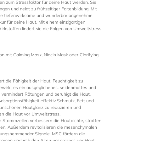
n zum Stressfaktor für deine Haut werden. Sie
gen und neigt zu frühzeitiger Faltenbildung. Mit
 Die tiefenwirksame und wunderbar angenehme
ur für deine Haut. Mit einem einzigartigen
rkstoffen lindert sie die Folgen von Umweltstress
n mit Calming Mask, Niacin Mask oder Clarifying
rt die Fähigkeit der Haut, Feuchtigkeit zu
bewirkt es ein ausgeglichenes, seidenmattes und
n, vermindert Rötungen und beruhigt die Haut.
sorptionsfähigkeit effektiv Schmutz, Fett und
, unschönen Hautglanz zu reduzieren und
zen die Haut vor Umweltstress.
n Stammzellen verbessern die Hautdichte, straffen
inien. Außerdem revitalisieren die mesenchymalen
ungshemmender Signale. MSC fördern die
samen dadurch den Alterungsprozess der Haut.