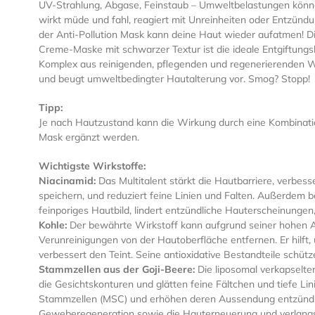
UV-Strahlung, Abgase, Feinstaub – Umweltbelastungen könne
wirkt müde und fahl, reagiert mit Unreinheiten oder Entzündun
der Anti-Pollution Mask kann deine Haut wieder aufatmen!
Creme-Maske mit schwarzer Textur ist die ideale Entgiftungsk
Komplex aus reinigenden, pflegenden und regenerierenden Wi
und beugt umweltbedingter Hautalterung vor. Smog? Stopp!
Tipp:
Je nach Hautzustand kann die Wirkung durch eine Kombinatio
Mask ergänzt werden.
Wichtigste Wirkstoffe:
Niacinamid:
Das Multitalent stärkt die Hautbarriere, verbesse
speichern, und reduziert feine Linien und Falten. Außerdem 
feinporiges Hautbild, lindert entzündliche Hauterscheinunge
Kohle:
Der bewährte Wirkstoff kann aufgrund seiner hohen Ad
Verunreinigungen von der Hautoberfläche entfernen. Er hilft
verbessert den Teint. Seine antioxidative Bestandteile schüt
Stammzellen aus der Goji-Beere:
Die liposomal verkapselte
die Gesichtskonturen und glätten feine Fältchen und tiefe L
Stammzellen (MSC) und erhöhen deren Aussendung entzünd
Geweberegeneration sowie die Hauterneuerung und verlang